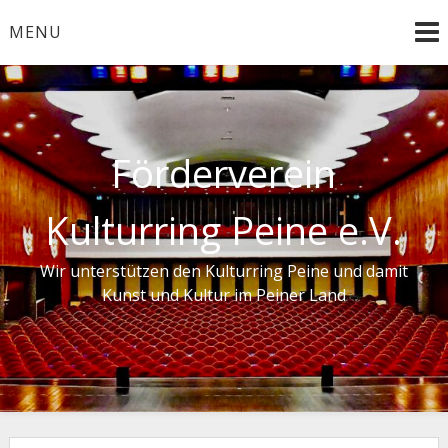
Skip
MENU
to
content
Förderverein
Kulturring Peine e.V.
Wir unterstützen den Kulturring Peine und damit
Kunst und Kultur im Peiner Land